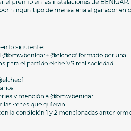
er el premio en las instalaciones de BENIGAR. 
 por ningún tipo de mensajería al ganador en 
en lo siguiente:
cial @bmwbenigar+ @elchecf formado por una
 para el partido elche VS real sociedad.
@elchecf
arios
 stories y mención a @bmwbenigar
 las veces que quieran.
con la condición 1 y 2 mencionadas anteriorm