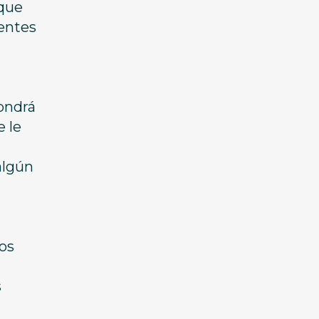
 que
ientes
ondrá
e le
algún
los
s