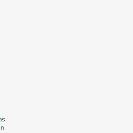
as
n.