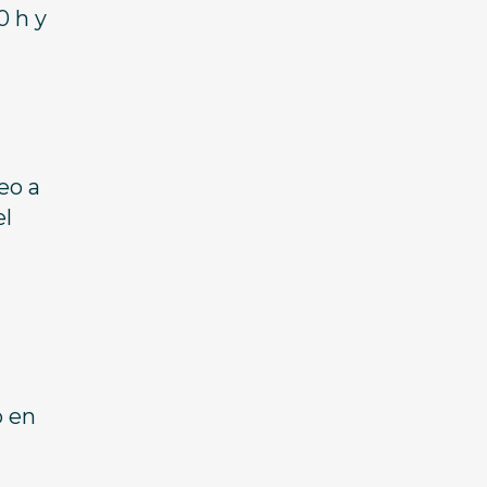
0 h y
eo a
el
o en