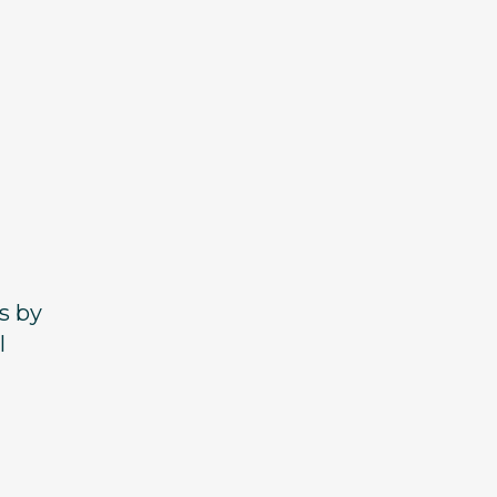
s by
l