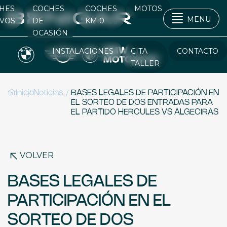
HES
COCHES
COCHES
MOTOS
MENU
VOS
DE
KM 0
OCASIÓN
INSTALACIONES
CITA
CONTACTO
TALLER
/
/
Inicio
Noticias
BASES LEGALES DE PARTICIPACIÓN EN
EL SORTEO DE DOS ENTRADAS PARA
EL PARTIDO HERCULES VS ALGECIRAS
VOLVER
BASES LEGALES DE
PARTICIPACIÓN EN EL
SORTEO DE DOS