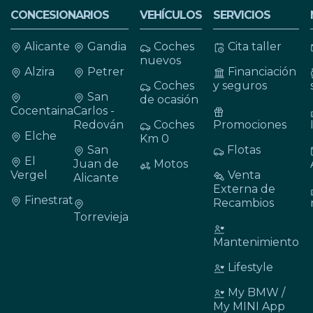
CONCESIONARIOS
VEHÍCULOS
SERVICIOS
Alicante
Gandia
Coches
Cita taller
nuevos
Alzira
Petrer
Financiación
Coches
y seguros
San
de ocasión
Cocentaina
Carlos -
Redován
Coches
Promociones
Elche
Km 0
San
Flotas
El
Juan de
Motos
Vergel
Venta
Alicante
Externa de
Finestrat
Recambios
Torrevieja
Mantenimiento
Lifestyle
My BMW /
My MINI App