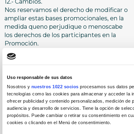
12.- Cambios.
Nos reservamos el derecho de modificar o
ampliar estas bases promocionales, en la
medida queno perjudique o menoscabe
los derechos de los participantes en la
Promoción.
13.- Jurisdicción competente.
La interpretación y el incumplimiento de
Uso responsable de sus datos
las presentes Bases se regirán por la
Nosotros y
nuestros 1022 socios
procesamos sus datos pers
legislación española. Cualquier
tecnologías como las cookies para almacenar y acceder la in
controversia que resultará de la
ofrecer publicidad y contenido personalizados, medición de p
interpretación o cumplimiento de
audiencia y desarrollo de servicios. Tiene la opción de sele
laspresentes bases, se someterá a los
propósitos. Puede cambiar o retirar su consentimiento en c
Juzgados y Tribunales de la ciudad de
cookies o clicando en el Menú de consentimiento.
Alicante.