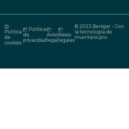
© 2023 Benigar - Con
Política
Política
la tecnología de
de
Aviso
Bases
de
Inventario.pro
privacidad
legal
legales
cookies