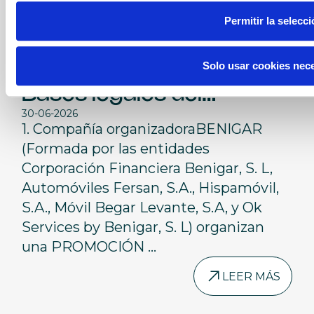
Permitir la selecc
BBLL
Solo usar cookies nec
Bases legales del
30-06-2026
Concurso "Sorteo MINI
1. Compañía organizadoraBENIGAR
MFB - cesión de un fin de
(Formada por las entidades
Corporación Financiera Benigar, S. L,
semana con un MINI”
Automóviles Fersan, S.A., Hispamóvil,
S.A., Móvil Begar Levante, S.A, y Ok
Services by Benigar, S. L) organizan
una PROMOCIÓN ...
LEER MÁS