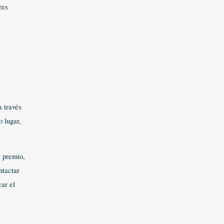
res
a través
o lugar,
l premio,
ntactar
car el