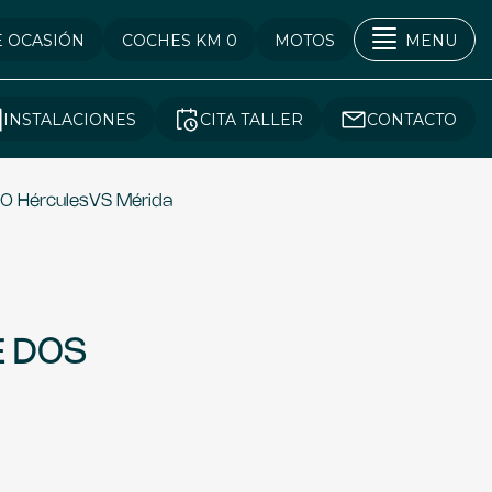
E OCASIÓN
COCHES KM 0
MOTOS
MENU
INSTALACIONES
CITA TALLER
CONTACTO
 HérculesVS Mérida
E DOS