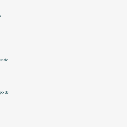
a
uario
ipo de