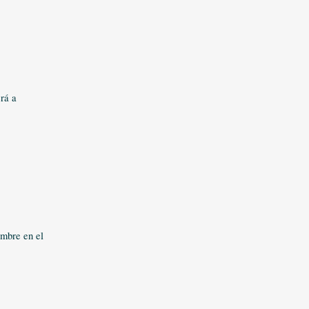
erá a
embre en el