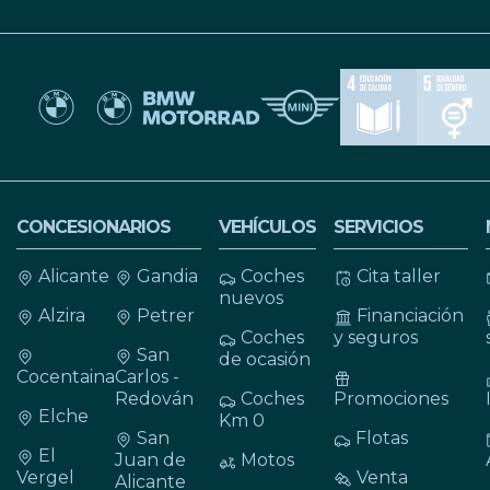
CONCESIONARIOS
VEHÍCULOS
SERVICIOS
Alicante
Gandia
Coches
Cita taller
nuevos
Alzira
Petrer
Financiación
Coches
y seguros
San
de ocasión
Cocentaina
Carlos -
Redován
Coches
Promociones
Elche
Km 0
San
Flotas
El
Juan de
Motos
Vergel
Venta
Alicante