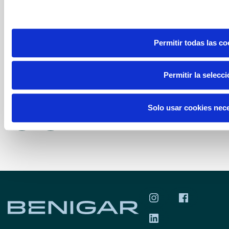
Automóviles Fersan, S.A., Hispamóvil,
S.A., Móvil Begar Levante, S.A, y Ok
Services by Benigar, S. L) organizan
Permitir todas las co
una PROMOCIÓN ...
LEER MÁS
Permitir la selecc
Solo usar cookies nec
SÍGUENOS EN INS
SÍGUENOS 
SÍGUENOS EN LIN