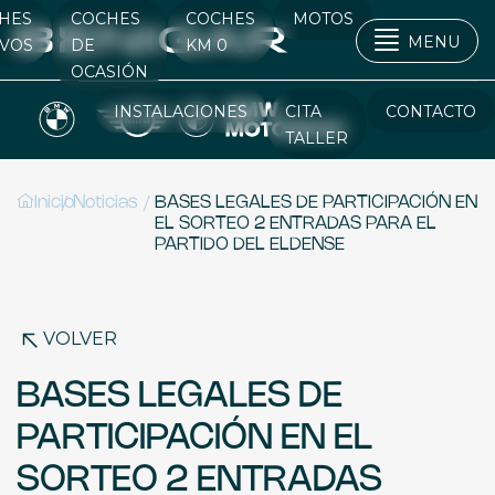
HES
COCHES
COCHES
MOTOS
MENU
VOS
DE
KM 0
OCASIÓN
INSTALACIONES
CITA
CONTACTO
TALLER
/
/
Inicio
Noticias
BASES LEGALES DE PARTICIPACIÓN EN
EL SORTEO 2 ENTRADAS PARA EL
PARTIDO DEL ELDENSE
VOLVER
BASES LEGALES DE
PARTICIPACIÓN EN EL
SORTEO 2 ENTRADAS