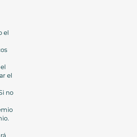
 el
cos
el
ar el
Si no
remio
io.
ará