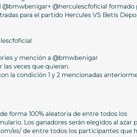
ial @bmwbenigar+ @herculescfoficial formado 
radas para el partido Hercules VS Betis Depo
escfoficial
 stories y mención a @bmwbenigar
 las veces que quieran.
con la condición 1 y 2 mencionadas anteriorm
 de forma 100% aleatoria de entre todos los
lario. Los ganadores serán elegidos al azar p
m/es/ de entre todos los participantes que 