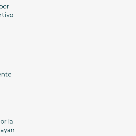
por
rtivo
ente
or la
hayan