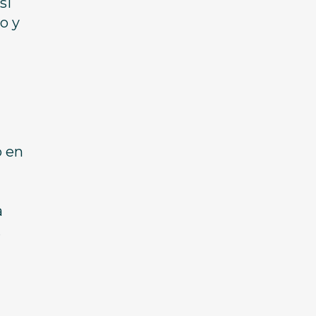
si
o y
o en
a
.