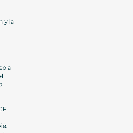
 y la
eo a
el
o
 CF
ié.