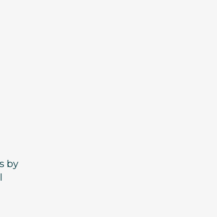
s by
l