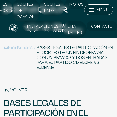
HES
COCHES
COCHES
MOTOS
MENU
VOS
DE
KM 0
OCASIÓN
INSTALACIONES
CITA
CONTACTO
TALLER
/
/
Inicio
Noticias
BASES LEGALES DE PARTICIPACIÓN EN
EL SORTEO DE UN FIN DE SEMANA
CON UN BMW X2 Y DOS ENTRADAS
PARA EL PARTIDO CD ELCHE VS
ELDENSE
VOLVER
BASES LEGALES DE
PARTICIPACIÓN EN EL