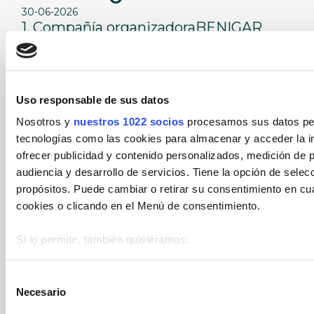
30-06-2026
Concurso "Sorteo MINI
1. Compañía organizadoraBENIGAR
MFB - cesión de un fin de
(Formada por las entidades
Corporación Financiera Benigar, S. L,
semana con un MINI”
Automóviles Fersan, S.A., Hispamóvil,
Uso responsable de sus datos
S.A., Móvil Begar Levante, S.A, y Ok
Nosotros y
nuestros 1022 socios
procesamos sus datos pers
Services by Benigar, S. L) organizan
tecnologías como las cookies para almacenar y acceder la in
una PROMOCIÓN ...
ofrecer publicidad y contenido personalizados, medición de p
audiencia y desarrollo de servicios. Tiene la opción de sele
LEER MÁS
propósitos. Puede cambiar o retirar su consentimiento en c
cookies o clicando en el Menú de consentimiento.
Si lo permite, también quisiéramos:
Recopilar información sobre su ubicación geográfica 
metros
Selección
Necesario
Identificar su dispositivo analizándolo activamente p
de
(huellas digitales)
consentimiento