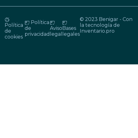
© 2023 Benigar - Con
Política
Política
la tecnología de
de
Aviso
Bases
de
Inventario.pro
privacidad
legal
legales
cookies