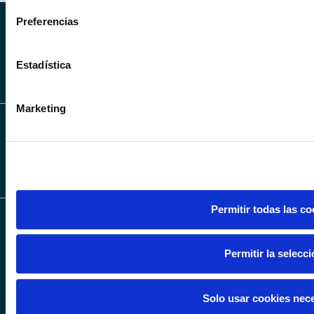
Obtenga más información sobre cómo se procesan sus datos
Preferencias
en la
sección de datos
. Puede cambiar o retirar su consent
SÍGUENOS EN INS
SÍGUENOS 
Declaración de cookies.
Estadística
SÍGUENOS EN LIN
Las cookies de este sitio web se usan para personalizar el c
de redes sociales y analizar el tráfico. Además, compartimos
Marketing
web con nuestros partners de redes sociales, publicidad y a
otra información que les haya proporcionado o que hayan rec
sus servicios.
Permitir todas las co
CONCESIONARIOS
VEHÍCULOS
SERVICIOS
BMW, MINI Y BMW
Permitir la selecc
MOTORRAD EN
Coches
Cita taller
ALICANTE Y
nuevos
VALENCIA
Financiación
Coches
y seguros
Solo usar cookies nec
Alicante
Gandia
de ocasión