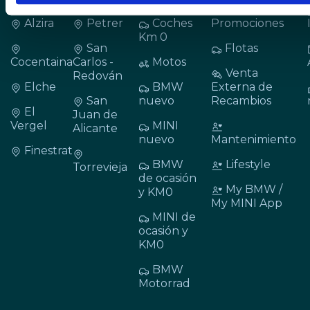
Alzira
Petrer
Coches
Promociones
Km 0
San
Flotas
Cocentaina
Carlos -
Motos
Venta
Redován
Elche
BMW
Externa de
San
nuevo
Recambios
El
Juan de
Vergel
MINI
Alicante
nuevo
Mantenimiento
Finestrat
BMW
Lifestyle
Torrevieja
de ocasión
My BMW /
y KM0
My MINI App
MINI de
ocasión y
KM0
BMW
Motorrad