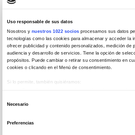
controversia que resultará de la
interpretación o cumplimiento de las
presentes bases, se someterá a los
Uso responsable de sus datos
Juzgados y Tribunales de la ciudad de
Nosotros y
nuestros 1022 socios
procesamos sus datos pers
Alicante.
tecnologías como las cookies para almacenar y acceder la in
ofrecer publicidad y contenido personalizados, medición de p
audiencia y desarrollo de servicios. Tiene la opción de sele
propósitos. Puede cambiar o retirar su consentimiento en c
cookies o clicando en el Menú de consentimiento.
Bases legales
Si lo permite, también quisiéramos:
Recopilar información sobre su ubicación geográfica 
metros
Selección
Necesario
Identificar su dispositivo analizándolo activamente p
de
(huellas digitales)
consentimiento
Obtenga más información sobre cómo se procesan sus datos
Preferencias
en la
sección de datos
. Puede cambiar o retirar su consent
Declaración de cookies.