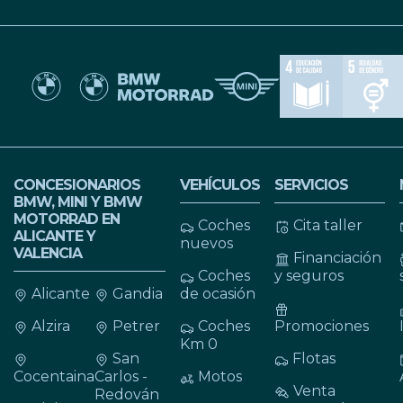
CONCESIONARIOS
VEHÍCULOS
SERVICIOS
BMW, MINI Y BMW
MOTORRAD EN
Coches
Cita taller
ALICANTE Y
nuevos
VALENCIA
Financiación
Coches
y seguros
Alicante
Gandia
de ocasión
Alzira
Petrer
Coches
Promociones
Km 0
San
Flotas
Cocentaina
Carlos -
Motos
Venta
Redován