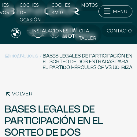
HES
COCHES
COCHES
MOTOS
MENU
VOS
DE
KM 0
OCASIÓN
INSTALACIONES
CITA
CONTACTO
TALLER
/
/
Inicio
Noticias
BASES LEGALES DE PARTICIPACIÓN EN
EL SORTEO DE DOS ENTRADAS PARA
EL PARTIDO HÉRCULES CF VS UD IBIZA
VOLVER
BASES LEGALES DE
PARTICIPACIÓN EN EL
SORTEO DE DOS