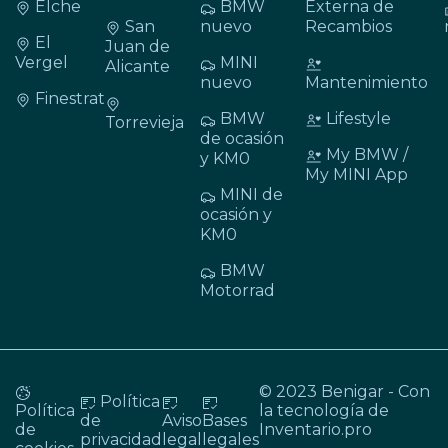
Elche
BMW
Externa de
San
nuevo
Recambios
El
Juan de
Vergel
MINI
Alicante
nuevo
Mantenimiento
Finestrat
BMW
Lifestyle
Torrevieja
de ocasión
My BMW /
y KM0
My MINI App
MINI de
ocasión y
KM0
BMW
Motorrad
© 2023 Benigar - Con
Política
Política
la tecnología de
de
Aviso
Bases
de
Inventario.pro
privacidad
legal
legales