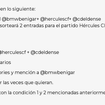
en lo siguiente:
ocial @bmwbenigar+ @herculescf+ @cdeldense
orteará 2 entradas para el partido Hércules 
 @herculescf + @cdeldense
arios
 stories y mención a @bmwbenigar
 las veces que quieran.
con la condición 1 y 2 mencionadas anteriorm