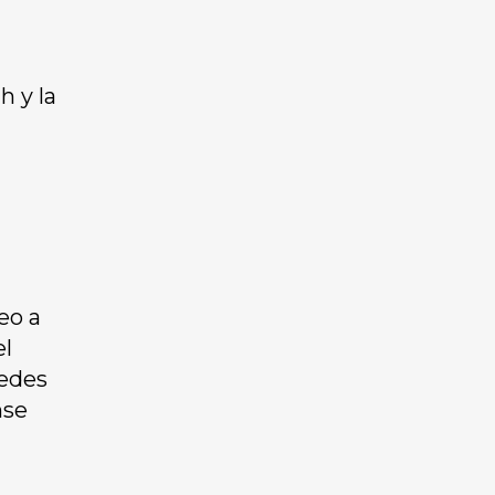
h y la
eo a
el
redes
nse