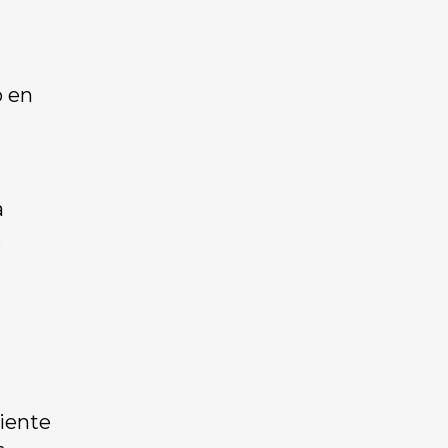
o en
a
.
uiente