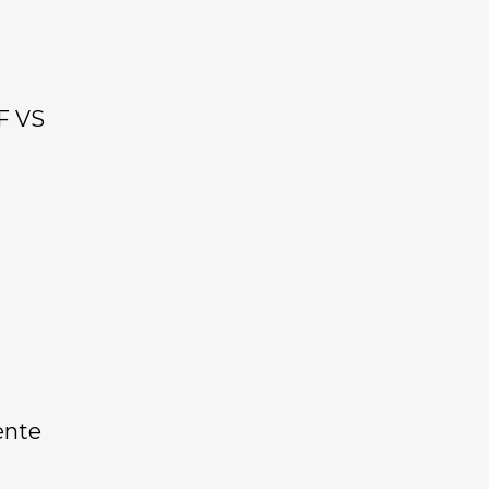
CF VS
ente