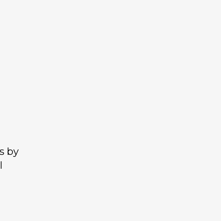
s by
l